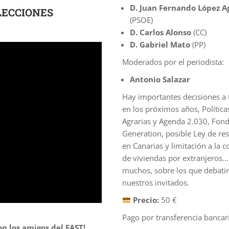
D. Juan Fernando López A
LECCIONES
(PSOE)
D. Carlos Alonso
(CC)
D.
Gabriel Mato
(PP)
Moderados por el periodista:
Antonio Salazar
Hay importantes decisiones a
en los próximos años, Política
Agrarias y Agenda 2.030, Fon
Generation, posible Ley de re
en Canarias y limitación a la 
de viviendas por extranjeros...
muchos, sobre los que debati
nuestros invitados.
Precio:
50 €
Pago por transferencia bancar
n los amigos del FAST!