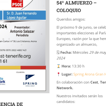
54º ALMUERZO –
COLOQUIO
Queridos amigos:
El próximo 9 de junio, se cele
importantes elecciones al Par
Europeo, razón por la que he
organizado un almuerzo,
🗓
Fecha:
Miércoles
29 de ma
2024
Hora:
13:30 h
Lugar:
Spring Arona Gran 
En colaboración con
Cest
,
Ten
Network.
Nuestros invitados serán los
candidatos:
ENCIA DE