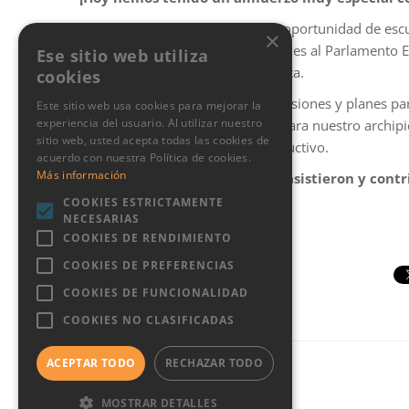
Durante este evento, tuvimos la oportunidad de escu
×
candidatos Canarios a las elecciones al Parlamento 
Ese sitio web utiliza
Partido Popular y Partido Socialista.
cookies
Los invitados compartieron sus visiones y planes par
Este sitio web usa cookies para mejorar la
experiencia del usuario. Al utilizar nuestro
centrándose en temas cruciales para nuestro archi
sitio web, usted acepta todas las cookies de
enriquecimiento y diálogo constructivo.
acuerdo con nuestra Política de cookies.
Más información
¡Agradecemos a todos los que asistieron y cont
tan interesante!
COOKIES ESTRICTAMENTE
NECESARIAS
COOKIES DE RENDIMIENTO
COOKIES DE PREFERENCIAS
COOKIES DE FUNCIONALIDAD
COOKIES NO CLASIFICADAS
ACEPTAR TODO
RECHAZAR TODO
MOSTRAR DETALLES