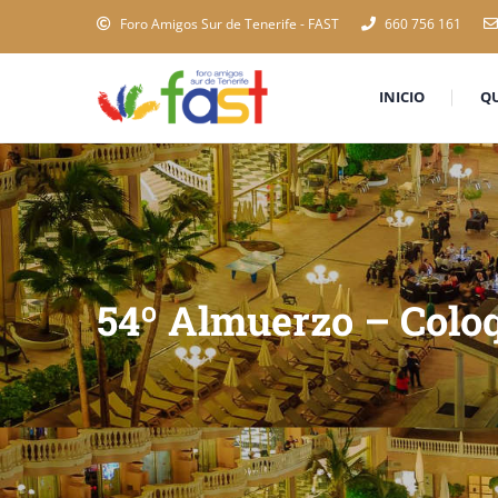
Foro Amigos Sur de Tenerife - FAST
660 756 161
INICIO
Q
54º Almuerzo – Colo