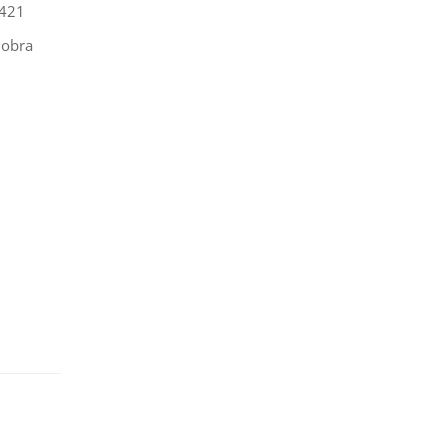
1421
 obra