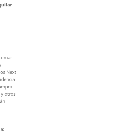
guilar
 tomar
s
dos Next
sidencia
compra
 y otros
rán
ia: