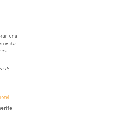
bran una
lamento
mos
yo de
Hotel
erife