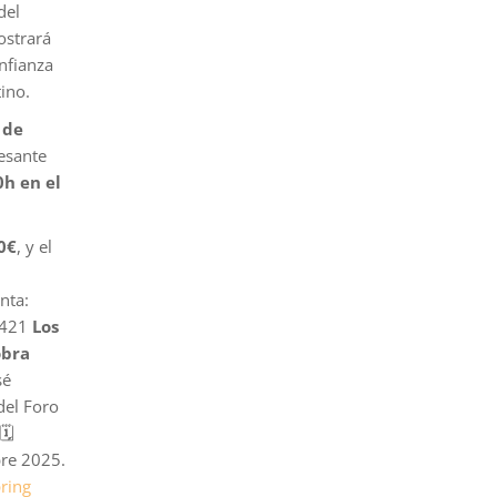
del
strará
onfianza
tino.
 de
resante
0h en el
0€
, y el
nta:
1421
Los
obra
sé
del Foro
🗓
re 2025.
ring