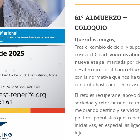
61º ALMUERZO –
COLOQUIO
Queridos amigos,
Tras el cambio de ciclo, y sup
crisis del Covid,
vivimos aho
nueva etapa
, marcada por ci
desafección social hacia el
tu
con la normativa que nos ha t
con éxito hasta aquí, en revisi
El reto es recuperar el apoyo d
sociedad y reforzar nuestro m
mejorando destino y servicios,
políticas populistas que frena
iniciativas, en especial las liga
lujo.