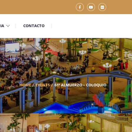
IA
CONTACTO
HOME
EVENTS
61º ALMUERZO – COLOQUIO