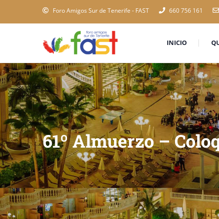
Foro Amigos Sur de Tenerife - FAST
660 756 161
INICIO
Q
61º Almuerzo – Colo