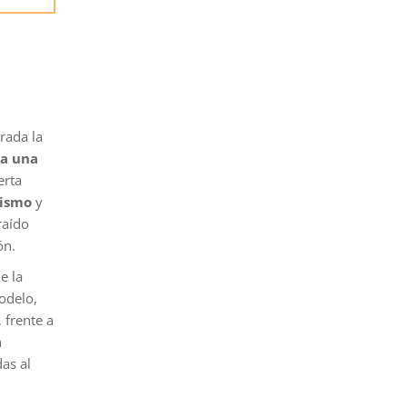
erada la
ra una
erta
rismo
y
raído
ón.
e la
odelo,
 frente a
n
das al